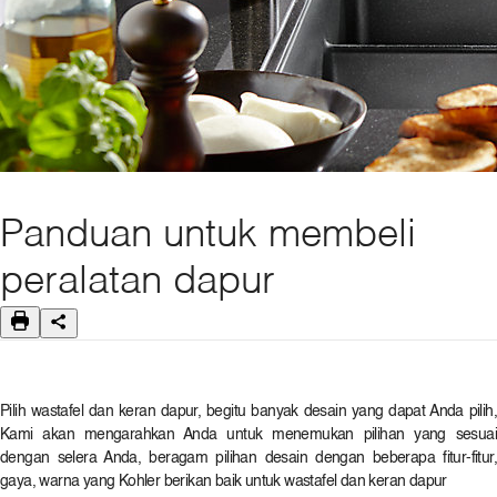
Bolivia
Chile
Colombia
Ecuador
Paraguay
Peru
Uruguay
Venezuela
Eropa, Timur tengah dan Afrika
Panduan untuk membeli
United Kingdom
Middle East
peralatan dapur
Africa
Asia Pacific
Asia Pacific (Pro)
Australia
China
Pilih wastafel dan keran dapur, begitu banyak desain yang dapat Anda pilih,
Hong Kong, China
Kami akan mengarahkan Anda untuk menemukan pilihan yang sesuai
India
dengan selera Anda, beragam pilihan desain dengan beberapa fitur-fitur,
Indonesia
gaya, warna yang Kohler berikan baik untuk wastafel dan keran dapur