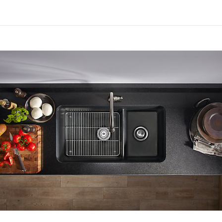
Japan
Malaysia
Mongolia
New Zealand
Philippines
Singapore
South Korea
Taiwan (China)
Thailand
Vietnam
KOHLER CO. Merk untuk produk kamar mandi dan dapur
Ann Sacks
Englefield (Australia)
Englefield (New Zealand)
Englefield (Thailand)
Hytec
Jacob Delafon (France)
Jacob Delafon (Morocco)
Jacob Delafon (Spain)