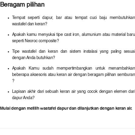
Beragam pilihan
Karat Sanitaryware
Kallista
Tempat seperti dapur, bar atau tempat cuci baju membutuhkan
Mira
wastafel dan keran?
Rada Controls (Germany)
Rada Controls (UK)
Apakah kamu menyukai tipe cast iron, alumunium atau material baru
seperti Neoroc composite?
Robern
Sanijura
Tipe wastafel dan keran dan sistem instalasi yang paling sesuai
Sterling
dengan Anda butuhkan?
Apakah Kamu sudah mempertimbangkan untuk menambahkan
beberapa aksesoris atau keran air dengan beragam pilihan semburan
?
Lapisan akhir dari sebuah keran air yang cocok dengan elemen dari
dapur Anda?
Mulai dengan melilih wastafel dapur dan dilanjutkan dengan keran air.