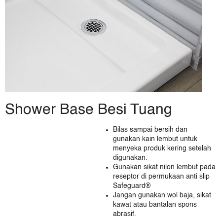
Japan
Malaysia
Mongolia
New Zealand
Philippines
Singapore
South Korea
Taiwan (China)
Thailand
Shower Base Besi Tuang
Vietnam
KOHLER CO. Merk untuk produk kamar mandi dan dapur
Bilas sampai bersih dan
Ann Sacks
gunakan kain lembut untuk
Englefield (Australia)
menyeka produk kering setelah
digunakan.
Englefield (New Zealand)
Gunakan sikat nilon lembut pada
Englefield (Thailand)
reseptor di permukaan anti slip
Hytec
Safeguard®
Jacob Delafon (France)
Jangan gunakan wol baja, sikat
kawat atau bantalan spons
Jacob Delafon (Morocco)
abrasif.
Jacob Delafon (Spain)