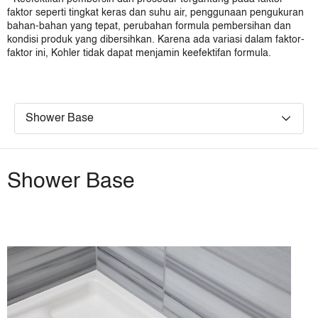
Bolivia
faktor seperti tingkat keras dan suhu air, penggunaan pengukuran
Chile
bahan-bahan yang tepat, perubahan formula pembersihan dan
Colombia
kondisi produk yang dibersihkan. Karena ada variasi dalam faktor-
Ecuador
faktor ini, Kohler tidak dapat menjamin keefektifan formula.
Paraguay
Peru
Uruguay
Shower Base
Venezuela
Eropa, Timur tengah dan Afrika
United Kingdom
Middle East
Shower Base
Africa
Asia Pacific
Asia Pacific (Pro)
Australia
China
Hong Kong, China
India
Indonesia