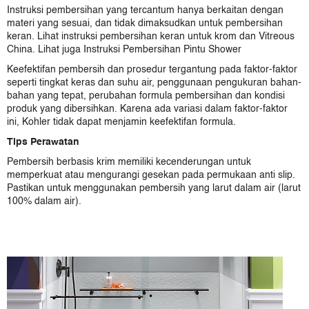
Instruksi pembersihan yang tercantum hanya berkaitan dengan
Karat Sanitaryware
materi yang sesuai, dan tidak dimaksudkan untuk pembersihan
Kallista
keran. Lihat instruksi pembersihan keran untuk krom dan Vitreous
Mira
China. Lihat juga Instruksi Pembersihan Pintu Shower
Rada Controls (Germany)
Keefektifan pembersih dan prosedur tergantung pada faktor-faktor
Rada Controls (UK)
seperti tingkat keras dan suhu air, penggunaan pengukuran bahan-
Robern
bahan yang tepat, perubahan formula pembersihan dan kondisi
produk yang dibersihkan. Karena ada variasi dalam faktor-faktor
Sanijura
ini, Kohler tidak dapat menjamin keefektifan formula.
Sterling
Tips Perawatan
Pembersih berbasis krim memiliki kecenderungan untuk
memperkuat atau mengurangi gesekan pada permukaan anti slip.
Pastikan untuk menggunakan pembersih yang larut dalam air (larut
100% dalam air).