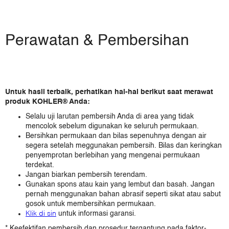
Bahamas
Canada
Cayman Islands
Perawatan & Pembersihan
Costa Rica
Dominican Republic
El Salvador
Guatemala
Untuk hasil terbaik, perhatikan hal-hal berikut saat merawat
Honduras
produk KOHLER® Anda:
Jamaica
Selalu uji larutan pembersih Anda di area yang tidak
Mexico
mencolok sebelum digunakan ke seluruh permukaan.
Nicaragua
Bersihkan permukaan dan bilas sepenuhnya dengan air
Panama
segera setelah meggunakan pembersih. Bilas dan keringkan
penyemprotan berlebihan yang mengenai permukaan
Puerto Rico
terdekat.
Turks & Caicos
Jangan biarkan pembersih terendam.
United States
Gunakan spons atau kain yang lembut dan basah. Jangan
Amerika selatan
pernah menggunakan bahan abrasif seperti sikat atau sabut
gosok untuk membersihkan permukaan.
Argentina
Klik di sin
untuk informasi garansi.
Brazil
* Keefektifan pembersih dan prosedur tergantung pada faktor-