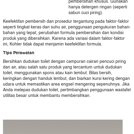
pembersihan khusus. Gunakan
Karat Sanitaryware
hanya detergen ringan (seperti
Kallista
sabun cuci piring).
Mira
Keefektifan pembersih dan prosedur tergantung pada faktor-faktor
Rada Controls (Germany)
seperti tingkat keras dan suhu air, penggunaan pengukuran bahan-
bahan yang tepat, perubahan formula pembersihan dan kondisi
Rada Controls (UK)
produk yang dibersihkan. Karena ada variasi dalam faktor-faktor
Robern
ini, Kohler tidak dapat menjamin keefektifan formula.
Sanijura
Tips Perawatan
Sterling
Bersihkan dudukan toilet dengan campuran cairan pencuci piring
dan air, atau salah satu produk yang tercantum untuk dudukan
toilet, menggunakan spons atau kain lembut. Bilas bersih,
keringkan dengan handuk lembut, dan biarkan kursi kering dengan
udara untuk memastikan area engsel mengering sepenuhnya. Jika
Anda melepas dudukan toilet, pertimbangkan penggunaan wastafel
utilitas besar untuk membantu membersihkan.