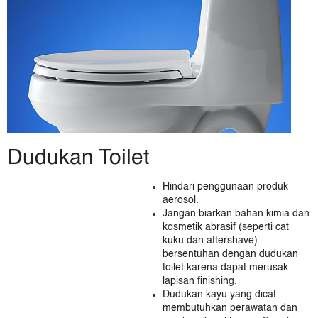
Japan
Malaysia
Mongolia
New Zealand
Philippines
Singapore
South Korea
Taiwan (China)
Thailand
Dudukan Toilet
Vietnam
KOHLER CO. Merk untuk produk kamar mandi dan dapur
Hindari penggunaan produk
Ann Sacks
aerosol.
Englefield (Australia)
Jangan biarkan bahan kimia dan
kosmetik abrasif (seperti cat
Englefield (New Zealand)
kuku dan aftershave)
Englefield (Thailand)
bersentuhan dengan dudukan
Hytec
toilet karena dapat merusak
Jacob Delafon (France)
lapisan finishing.
Dudukan kayu yang dicat
Jacob Delafon (Morocco)
membutuhkan perawatan dan
Jacob Delafon (Spain)