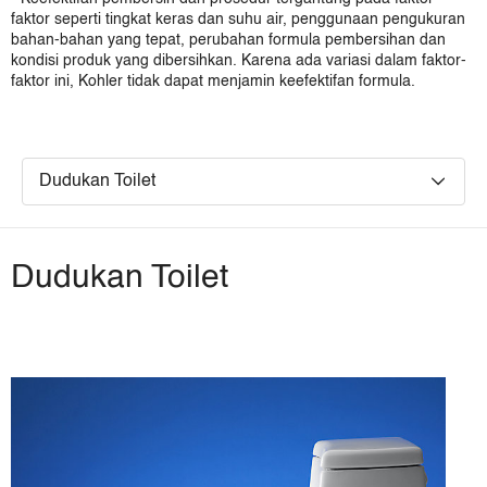
Bolivia
faktor seperti tingkat keras dan suhu air, penggunaan pengukuran
Chile
bahan-bahan yang tepat, perubahan formula pembersihan dan
Colombia
kondisi produk yang dibersihkan. Karena ada variasi dalam faktor-
Ecuador
faktor ini, Kohler tidak dapat menjamin keefektifan formula.
Paraguay
Peru
Uruguay
Dudukan Toilet
Venezuela
Eropa, Timur tengah dan Afrika
United Kingdom
Middle East
Dudukan Toilet
Africa
Asia Pacific
Asia Pacific (Pro)
Australia
China
Hong Kong, China
India
Indonesia