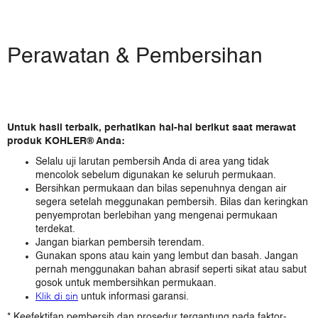
Bahamas
Canada
Cayman Islands
Perawatan & Pembersihan
Costa Rica
Dominican Republic
El Salvador
Guatemala
Untuk hasil terbaik, perhatikan hal-hal berikut saat merawat
Honduras
produk KOHLER® Anda:
Jamaica
Selalu uji larutan pembersih Anda di area yang tidak
Mexico
mencolok sebelum digunakan ke seluruh permukaan.
Nicaragua
Bersihkan permukaan dan bilas sepenuhnya dengan air
Panama
segera setelah meggunakan pembersih. Bilas dan keringkan
penyemprotan berlebihan yang mengenai permukaan
Puerto Rico
terdekat.
Turks & Caicos
Jangan biarkan pembersih terendam.
United States
Gunakan spons atau kain yang lembut dan basah. Jangan
Amerika selatan
pernah menggunakan bahan abrasif seperti sikat atau sabut
gosok untuk membersihkan permukaan.
Argentina
Klik di sin
untuk informasi garansi.
Brazil
* Keefektifan pembersih dan prosedur tergantung pada faktor-